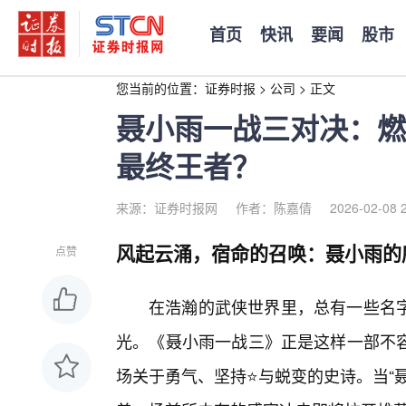
首页
快讯
要闻
股市
您当前的位置：
证券时报
>
公司
>
正文
聂小雨一战三对决：燃
最终王者？
来源：证券时报网
作者：陈嘉倩
2026-02-08 
风起云涌，宿命的召唤：聂小雨的
点赞
在浩瀚的武侠世界里，总有一些名
光。《聂小雨一战三》正是这样一部不容
场关于勇气、坚持⭐与蜕变的史诗。当“