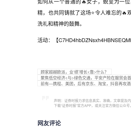
如何从一个普通的🔥女子，蜕变为一
精，也共同铸就了这场⭐令人难忘的🔥
洗礼和精神的鼓舞。
活动：【
C7HD4hbDZNsxh4HBNSEQM
顾家超越欧派，业‘绩’增长<靠>什么？
聚焦低空经济<与>绿色交通，平安产险在服贸会
前有—携程、美团，后有京东、淘宝，抖音再攻酒
声明：证券时报力求信息真实、准确，文章提及内
下载“证券时报”官方APP，或关注官方微信公众
网友评论