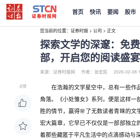
首页
快讯
要闻
股市
您当前的位置：
证券时报
>
公司
>
正文
探索文学的深邃：免费
部，开启您的阅读盛宴
来源：证券时报网
作者：张宏民
2026-02-08 
在浩瀚的文学星空中，总有一些作
点赞
角落。《小处雏女》系列，便是这样一部
胜的情节，赢得🌸了无数读者青睐的文
宏大篇章，它早已不仅仅是一部部独立
着那些藏匿于平凡生活中的点滴感动与