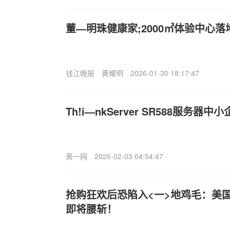
董—明珠健康家;2000㎡体验中心落
钱江晚报
黄耀明
2026-01-30 18:17:47
Th!i—nkServer SR588服务
奥一网
2026-02-03 04:54:47
抢购狂欢后恐陷入<一>地鸡毛：美
即将腰斩！