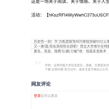
这是一场关于阅读、关于情感、关于人生
活动：【
hKszRFt4WyWwhC373uUSCF
历史性一刻！华:为乾崑智驾ADS里程突破50亿公
又一美!国.知名高校校长辞职！西北大学席尔在特
更名、高息、隐费与{暴}力催?收：恒昌系变脸术
声明：证券时报力求信息真实、准确，文章提及内
下载“证券时报”官方APP，或关注官方微信公众
网友评论
登录
后可以发言