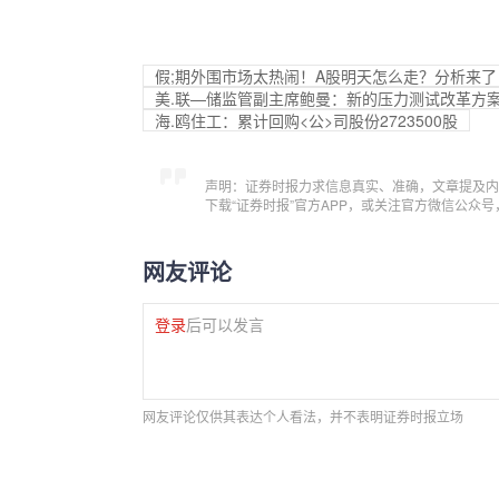
假;期外围市场太热闹！A股明天怎么走？分析来了
美.联—储监管副主席鲍曼：新的压力测试改革方
海.鸥住工：累计回购<公>司股份2723500股
声明：证券时报力求信息真实、准确，文章提及内
下载“证券时报”官方APP，或关注官方微信公众
网友评论
登录
后可以发言
网友评论仅供其表达个人看法，并不表明证券时报立场