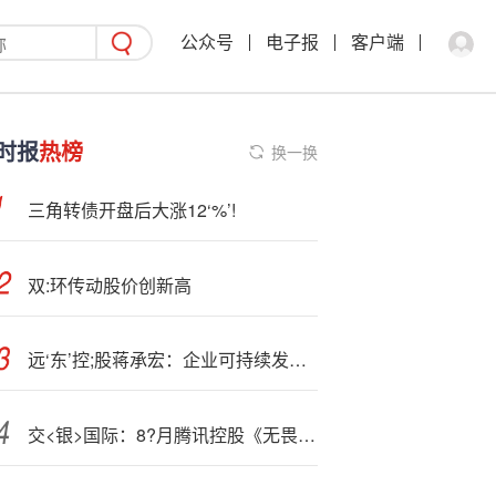
公众号
电子报
客户端
时报
热榜
换一换
三角转债开盘后大涨12‘%’!
双:环传动股价创新高
远‘东’控;股蒋承宏：企业可持续发展的关键在于“从社会痛点中寻找机会”
交<银>国际：8?月腾讯控股《无畏契约》手游符合预期 网易-S海外新游将释放增量