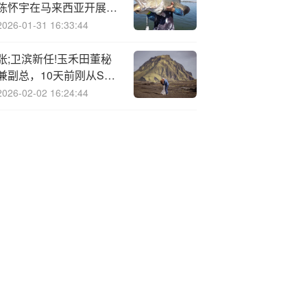
陈怀宇在马来西亚开展工
作调研
2026-01-31 16:33:44
张;卫滨新任!玉禾田董秘
兼副总，10天前刚从ST
中珠离职年薪73万，到新
2026-02-02 16:24:44
公司能否年薪百万？