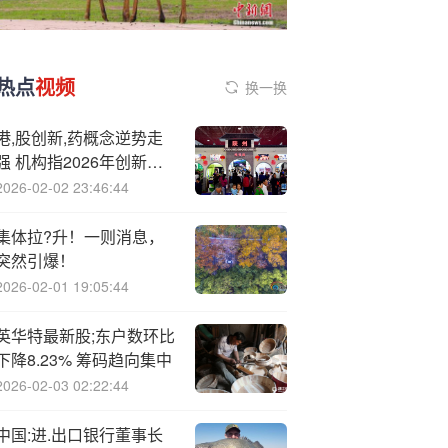
热点
视频
换一换
港,股创新,药概念逆势走
强 机构指2026年创新药
仍将是投资主线
2026-02-02 23:46:44
集体拉?升！一则消息，
突然引爆！
2026-02-01 19:05:44
英华特最新股;东户数环比
下降8.23% 筹码趋向集中
2026-02-03 02:22:44
中国:进.出口银行董事长