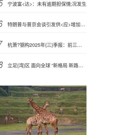
宁波富<达>：未有逾期担保情;况发生
特朗普与普京会谈引发供<应>增加担忧，油!价下跌
杭萧?钢构2025年{三}季报：前三季度营收57.69亿元，归母净利润1.49亿元
立足{湾}区 面向全球 “新格局 新路径——凤凰湾区财经论坛2025”成功举办